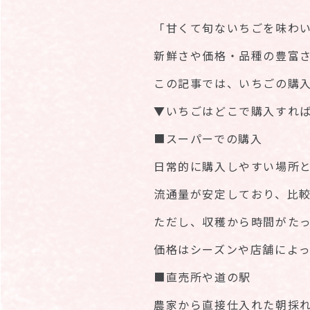
「甘くて旬ないちごを味わ
新鮮さや価格・品種の豊富
この記事では、いちごの購
▼いちごはどこで購入すれ
■スーパーでの購入
日常的に購入しやすい場所
流通量が安定しており、比
ただし、収穫から時間がた
価格はシーズンや店舗によ
■直売所や道の駅
農家から直接仕入れた朝採