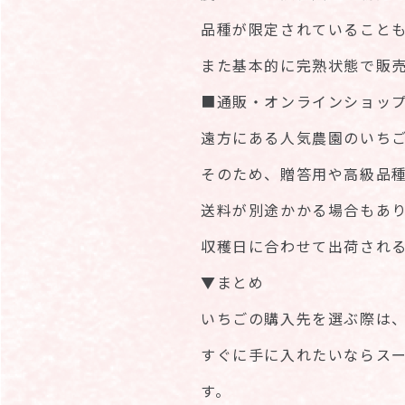
品種が限定されていること
また基本的に完熟状態で販
■通販・オンラインショッ
遠方にある人気農園のいち
そのため、贈答用や高級品
送料が別途かかる場合もあ
収穫日に合わせて出荷され
▼まとめ
いちごの購入先を選ぶ際は
すぐに手に入れたいならス
す。