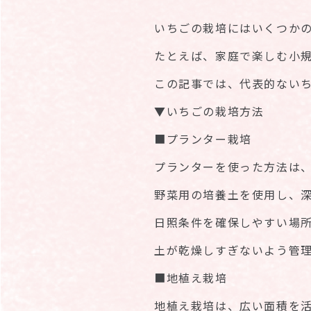
いちごの栽培にはいくつか
たとえば、家庭で楽しむ小
この記事では、代表的ない
▼いちごの栽培方法
■プランター栽培
プランターを使った方法は
野菜用の培養土を使用し、
日照条件を確保しやすい場
土が乾燥しすぎないよう管
■地植え栽培
地植え栽培は、広い面積を