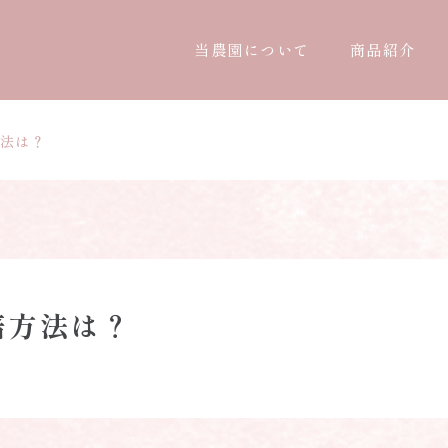
当農園について
商品紹介
法は？
培方法は？