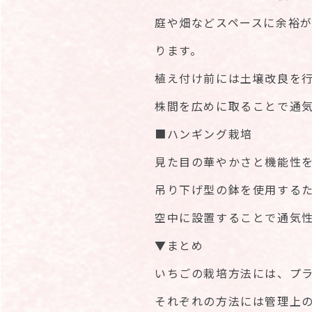
庭や畑などスペースに余裕
ります。
植え付け前には土壌改良を
株間を広めに取ることで通
■ハンギング栽培
見た目の華やかさと機能性
吊り下げ型の鉢を使用する
空中に設置することで通気
▼まとめ
いちごの栽培方法には、プ
それぞれの方法には管理上